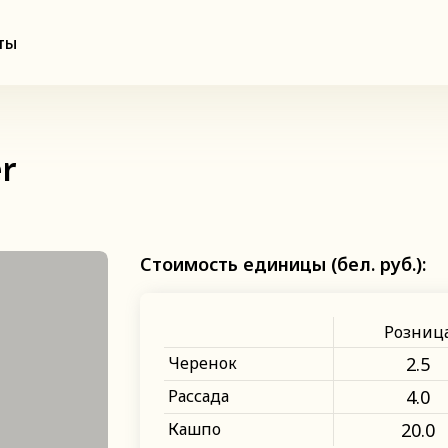
ты
er
Стоимость единицы (бел. руб.):
Розниц
Черенок
2.5
Рассада
4.0
Кашпо
20.0