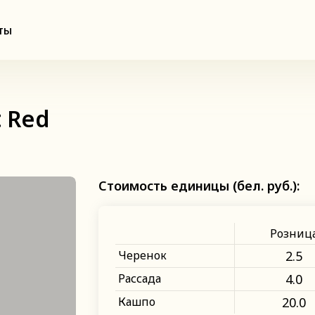
ты
t Red
Стоимость единицы (бел. руб.):
Розниц
Черенок
2.5
Рассада
4.0
Кашпо
20.0