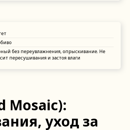
тет
юбиво
рный без переувлажнения, опрыскивание. Не
сит пересушивания и застоя влаги
d Mosaic):
ания, уход за