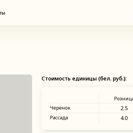
ты
Стоимость единицы (бел. руб.):
Розниц
Черенок
2.5
Рассада
4.0